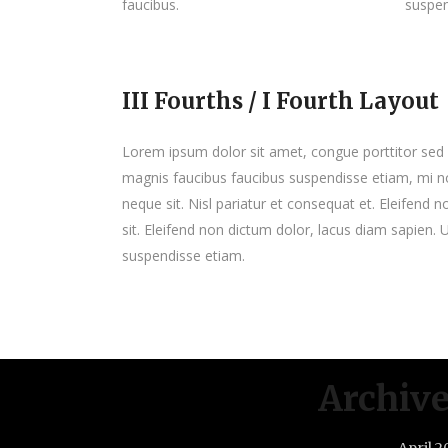
faucibus.
suspen
III Fourths / I Fourth Layout
Lorem ipsum dolor sit amet, congue porttitor sed d
magnis faucibus faucibus suspendisse etiam, mi n
neque sit. Nisl pariatur et consequat et. Eleifend
sit. Eleifend non dictum dolor, lacus diam sapien.
suspendisse etiam.
Archiv