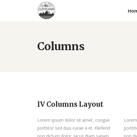
Ho
Columns
IV Columns Layout
Lorem ipsum dolor sit amet, congue
Lorem 
porttitor sed duis curae a et. Eleifend
porttit
non dictum dolor, lacus diam sapien.
non di