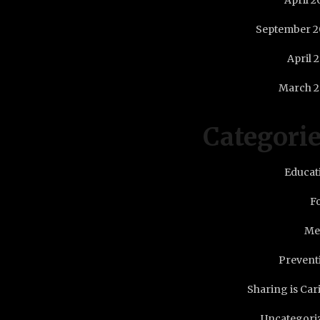
April 2
September 2
April 
March 2
Categori
Educat
F
Me
Prevent
Sharing is Car
Uncategori