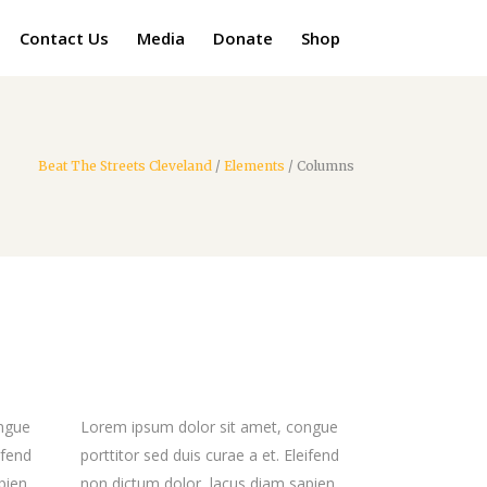
Contact Us
Media
Donate
Shop
Beat The Streets Cleveland
/
Elements
/
Columns
ongue
Lorem ipsum dolor sit amet, congue
ifend
porttitor sed duis curae a et. Eleifend
pien.
non dictum dolor, lacus diam sapien.