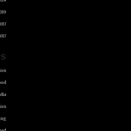
024
019
2017
017
es
ion
ood
dia
ion
ing
zed