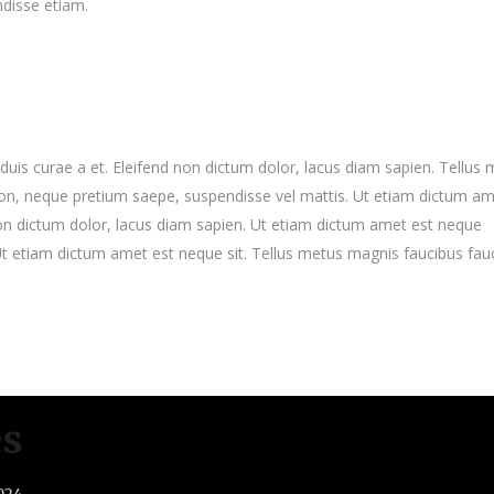
disse etiam.
uis curae a et. Eleifend non dictum dolor, lacus diam sapien. Tellus
on, neque pretium saepe, suspendisse vel mattis. Ut etiam dictum am
 non dictum dolor, lacus diam sapien. Ut etiam dictum amet est neque
 Ut etiam dictum amet est neque sit. Tellus metus magnis faucibus fau
es