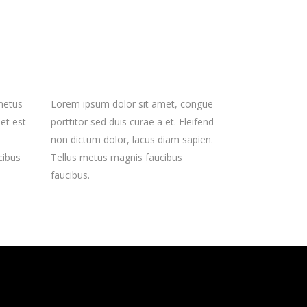
 metus
Lorem ipsum dolor sit amet, congue
et est
porttitor sed duis curae a et. Eleifend
non dictum dolor, lacus diam sapien.
cibus
Tellus metus magnis faucibus
faucibus.