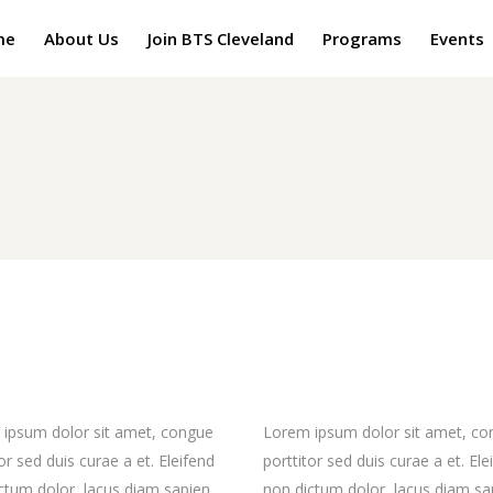
me
About Us
Join BTS Cleveland
Programs
Events
ipsum dolor sit amet, congue
Lorem ipsum dolor sit amet, c
or sed duis curae a et. Eleifend
porttitor sed duis curae a et. Ele
ctum dolor, lacus diam sapien.
non dictum dolor, lacus diam sa