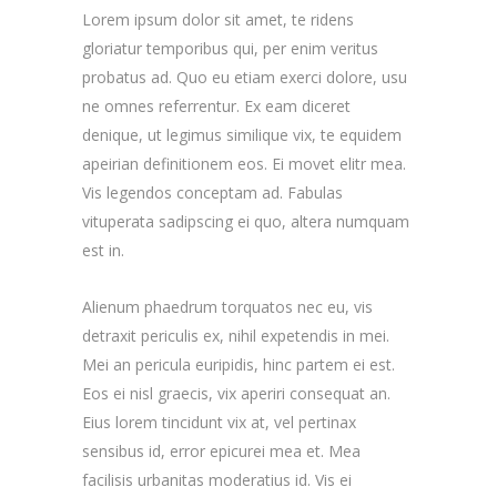
Lorem ipsum dolor sit amet, te ridens
gloriatur temporibus qui, per enim veritus
probatus ad. Quo eu etiam exerci dolore, usu
ne omnes referrentur. Ex eam diceret
denique, ut legimus similique vix, te equidem
apeirian definitionem eos. Ei movet elitr mea.
Vis legendos conceptam ad. Fabulas
vituperata sadipscing ei quo, altera numquam
est in.
Alienum phaedrum torquatos nec eu, vis
detraxit periculis ex, nihil expetendis in mei.
Mei an pericula euripidis, hinc partem ei est.
Eos ei nisl graecis, vix aperiri consequat an.
Eius lorem tincidunt vix at, vel pertinax
sensibus id, error epicurei mea et. Mea
facilisis urbanitas moderatius id. Vis ei