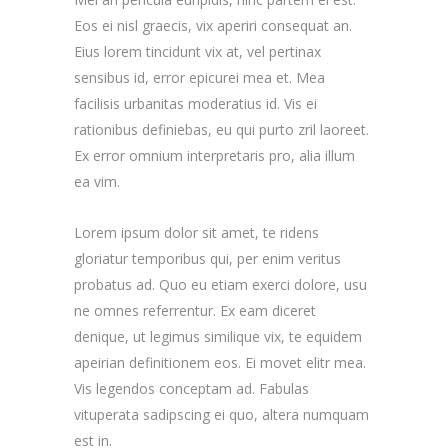
Eos ei nisl graecis, vix aperiri consequat an.
Eius lorem tincidunt vix at, vel pertinax
sensibus id, error epicurei mea et. Mea
facilisis urbanitas moderatius id. Vis ei
rationibus definiebas, eu qui purto zril laoreet.
Ex error omnium interpretaris pro, alia illum
ea vim.
Lorem ipsum dolor sit amet, te ridens
gloriatur temporibus qui, per enim veritus
probatus ad. Quo eu etiam exerci dolore, usu
ne omnes referrentur. Ex eam diceret
denique, ut legimus similique vix, te equidem
apeirian definitionem eos. Ei movet elitr mea.
Vis legendos conceptam ad. Fabulas
vituperata sadipscing ei quo, altera numquam
est in.