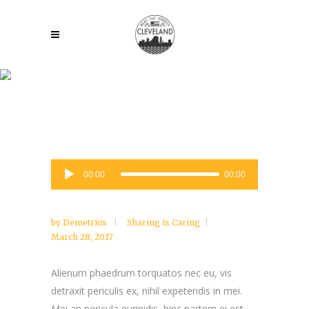
Find a Project
Audio
00:00
00:00
Player
by
Demetrius
Sharing is Caring
March 28, 2017
Alienum phaedrum torquatos nec eu, vis
detraxit periculis ex, nihil expetendis in mei.
Mei an pericula euripidis, hinc partem ei est.