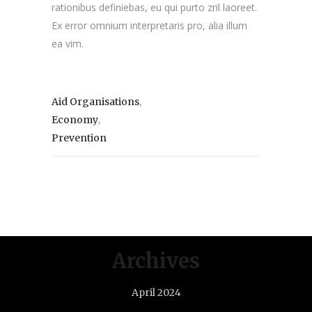
rationibus definiebas, eu qui purto zril laoreet.
Ex error omnium interpretaris pro, alia illum
ea vim.
,
Aid Organisations
,
Economy
Prevention
Archives
April 2024