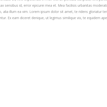
nax sensibus id, error epicurei mea et. Mea facilisis urbanitas moderatiu
ro, alia illum ea vim. Lorem ipsum dolor sit amet, te ridens gloriatur t
ur. Ex eam diceret denique, ut legimus similique vix, te equidem apeir
90