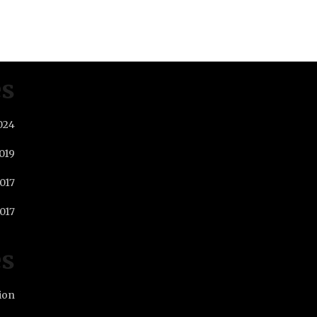
Raised So Far
es
024
019
2017
017
es
ion