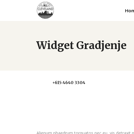
Ho
Widget Gradjenje
Call us
+615 4640 3304
Alienum phaedrum torquatos nec eu, vis detraxit peric