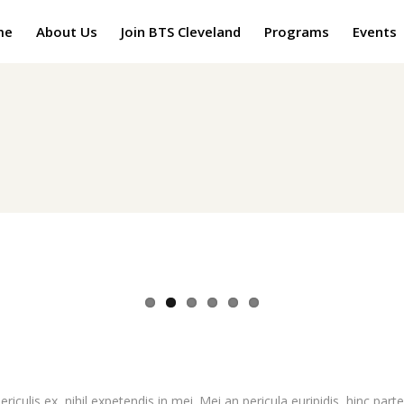
me
About Us
Join BTS Cleveland
Programs
Events
ulis ex, nihil expetendis in mei. Mei an pericula euripidis, hinc partem 