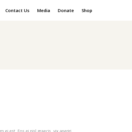
Contact Us
Media
Donate
Shop
ei est. Eos ei nisl graecis, vix aperiri